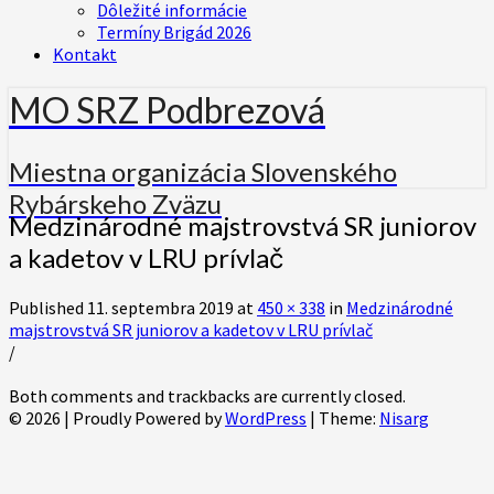
Dôležité informácie
Termíny Brigád 2026
Kontakt
MO SRZ Podbrezová
Miestna organizácia Slovenského
Rybárskeho Zväzu
Medzinárodné majstrovstvá SR juniorov
a kadetov v LRU prívlač
Published
11. septembra 2019
at
450 × 338
in
Medzinárodné
majstrovstvá SR juniorov a kadetov v LRU prívlač
/
Both comments and trackbacks are currently closed.
© 2026
|
Proudly Powered by
WordPress
|
Theme:
Nisarg