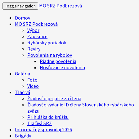
MO SRZ Podbrezová
Toggle navigation
Domov
MO SRZ Podbrezová
Výbor
Zápisnice
Rybársky poriadok
Revíry
Povolenia na rybolov
Riadne povolenia
Hosťovacie povolenia
Galéria
Foto
Video
Tlačivá
Žiadosť o prijatie za člena
Žiadosť o vydanie ID člena Slovenského rybárskeho
zväzu
Prihláška do krúžku
Tlačivá SRZ
Informačný spravodaj 2026
Brigády