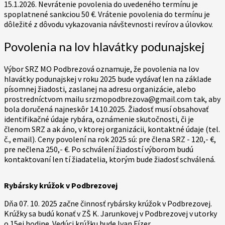
15.1.2026. Nevrátenie povolenia do uvedeného termínu je
spoplatnené sankciou 50 €. Vrátenie povolenia do termínu je
dôležité z dôvodu vykazovania návštevnosti revírov a úlovkov.
Povolenia na lov hlavátky podunajskej
Výbor SRZ MO Podbrezová oznamuje, že povolenia na lov
hlavátky podunajskej v roku 2025 bude vydávať len na základe
písomnej žiadosti, zaslanej na adresu organizácie, alebo
prostredníctvom mailu srzmopodbrezova@gmail.com tak, aby
bola doručená najneskôr 14.10.2025. Žiadosť musí obsahovať
identifikačné údaje rybára, oznámenie skutočnosti, či je
členom SRZ a ak áno, v ktorej organizácii, kontaktné údaje (tel.
č., email). Ceny povolení na rok 2025 sú: pre člena SRZ - 120,- €,
pre nečlena 250,- €. Po schválení žiadostí výborom budú
kontaktovaní len tí žiadatelia, ktorým bude žiadosť schválená.
Rybársky krúžok v Podbrezovej
Dňa 07. 10. 2025 začne činnosť rybársky krúžok v Podbrezovej.
Krúžky sa budú konať v ZŠ K. Jarunkovej v Podbrezovej v utorky
o 15ej hodine. Vedúci krúžku bude Ivan Fízer.