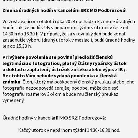
Zmena úradných hodín v kancelárii SRZ MO Podbrezová
!
Vo zostávajúcom období roka 2024 dochádza k zmene úradných
hodín tak, že budú vždy v nepárnom týždni v utorok v čase od
14.30 h do 16.30 h. V prípade, že sa v rovnaký deň bude konať
zasadnutie výboru (druhý utorok v mesiaci), budú úradné hodiny
len do 15.30 h.
Pri výbere povolenia ste povinní predložiť členskú
legitimáciu s fotografiou, platný štátny rybársky lístok
a doklad o zaplatení / ústrižok zo šeku alebo výpis z IB /.
Bez tohto Vám nebude vydaná povolenka a členská
známka.
Člen, ktorý má poškodený členský preukaz alebo jeho
fotografia nezodpovedá terajšej podobe, môže doniesť
fotografiu rozmerov 3x4 cm a bude mu členský preukaz
vymenený.
Úradné hodiny v kancelárii MO SRZ Podbrezová:
Každý utorok v nepárnom týždni 14:30-16:30 hod.