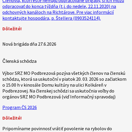
Členovia, ktorí ešte nemajú odpracované brigády, si ich môžu
nech
odpracovať do konca týždňa (t.j. do nedele, 22.11.2020) na
tak
odchovných kanáloch na Richtárove. Pre viac informácií
učinia
kontaktujte hospodára, p. Štellera (0903524114).
do
15.10.2020.
Dôležité!
Kontakt:
Ing.
Nová brigáda dňa 27.6.2026
Sevčík
(0903
248
Členská schôdza
502).
Výbor SRZ MO Podbrezová pozýva všetkých členov na členskú
schôdzu, ktorá sa uskutoční v piatok 20. 03. 2026 so začiatkom
o 15.00 h v kinosále Domu kultúry na ulici Kolkáreň v
Podbrezovej. Na členskej schôdzi sa uskutočnia voľby do
orgánov SRZ MO Podbrezová (viď Informačný spravodaj)
Program ČS 2026
Dôležité!
Pripomíname povinnosť vrátiť povolenie na rybolov do