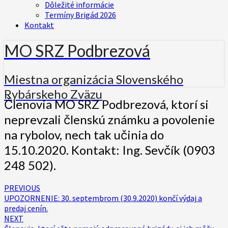
Dôležité informácie
Termíny Brigád 2026
Kontakt
MO SRZ Podbrezová
Miestna organizácia Slovenského
Rybárskeho Zväzu
Členovia
Členovia MO SRZ Podbrezová, ktorí si
MO
neprevzali členskú známku a povolenie
SRZ
Podbrezová,
na rybolov, nech tak učinia do
ktorí
15.10.2020. Kontakt: Ing. Sevčík (0903
si
neprevzali
248 502).
členskú
známku
Post
PREVIOUS
a
UPOZORNENIE: 30. septembrom (30.9.2020) končí výdaj a
navigation
povolenie
predaj cenín.
na
NEXT
rybolov,