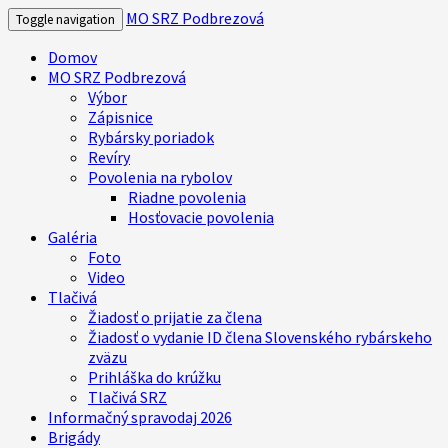
MO SRZ Podbrezová
Toggle navigation
Domov
MO SRZ Podbrezová
Výbor
Zápisnice
Rybársky poriadok
Revíry
Povolenia na rybolov
Riadne povolenia
Hosťovacie povolenia
Galéria
Foto
Video
Tlačivá
Žiadosť o prijatie za člena
Žiadosť o vydanie ID člena Slovenského rybárskeho
zväzu
Prihláška do krúžku
Tlačivá SRZ
Informačný spravodaj 2026
Brigády