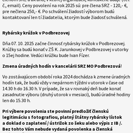
č., email). Ceny povolení na rok 2025 sú: pre člena SRZ - 120,- €,
pre nečlena 250,- €. Po schválení žiadostí výborom budú
kontaktovaní len tí žiadatelia, ktorým bude žiadosť schválená.
Rybársky krúžok v Podbrezovej
Dňa 07. 10. 2025 začne činnosť rybársky krúžok v Podbrezovej.
Krúžky sa budú konať v ZŠ K. Jarunkovej v Podbrezovej v utorky
o 15ej hodine. Vedúci krúžku bude Ivan Fízer.
Zmena úradných hodín v kancelárii SRZ MO Podbrezová
!
Vo zostávajúcom období roka 2024 dochádza k zmene úradných
hodín tak, že budú vždy v nepárnom týždni v utorok v čase od
14.30 h do 16.30 h. V prípade, že sa v rovnaký deň bude konať
zasadnutie výboru (druhý utorok v mesiaci), budú úradné hodiny
len do 15.30 h.
Pri výbere povolenia ste povinní predložiť členskú
legitimáciu s fotografiou, platný štátny rybársky lístok
a doklad o zaplatení / ústrižok zo šeku alebo výpis z IB /.
Bez tohto Vám nebude vydaná povolenka a členská