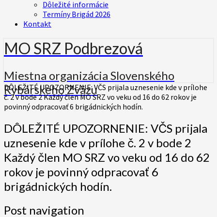
Dôležité informácie
Termíny Brigád 2026
Kontakt
MO SRZ Podbrezová
Miestna organizácia Slovenského
Rybárskeho Zväzu
DÔLEŽITÉ UPOZORNENIE: VČS prijala uznesenie kde v prílohe
č. 2 v bode 2 Každý člen MO SRZ vo veku od 16 do 62 rokov je
povinný odpracovať 6 brigádnických hodín.
DÔLEŽITÉ UPOZORNENIE: VČS prijala
uznesenie kde v prílohe č. 2 v bode 2
Každý člen MO SRZ vo veku od 16 do 62
rokov je povinný odpracovať 6
brigádnických hodín.
Post navigation