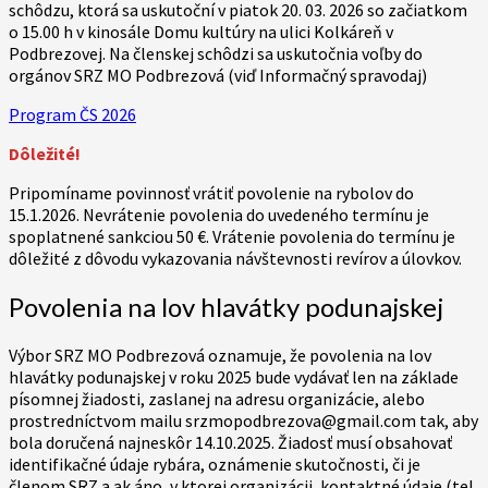
schôdzu, ktorá sa uskutoční v piatok 20. 03. 2026 so začiatkom
o 15.00 h v kinosále Domu kultúry na ulici Kolkáreň v
Podbrezovej. Na členskej schôdzi sa uskutočnia voľby do
orgánov SRZ MO Podbrezová (viď Informačný spravodaj)
Program ČS 2026
Dôležité!
Pripomíname povinnosť vrátiť povolenie na rybolov do
15.1.2026. Nevrátenie povolenia do uvedeného termínu je
spoplatnené sankciou 50 €. Vrátenie povolenia do termínu je
dôležité z dôvodu vykazovania návštevnosti revírov a úlovkov.
Povolenia na lov hlavátky podunajskej
Výbor SRZ MO Podbrezová oznamuje, že povolenia na lov
hlavátky podunajskej v roku 2025 bude vydávať len na základe
písomnej žiadosti, zaslanej na adresu organizácie, alebo
prostredníctvom mailu srzmopodbrezova@gmail.com tak, aby
bola doručená najneskôr 14.10.2025. Žiadosť musí obsahovať
identifikačné údaje rybára, oznámenie skutočnosti, či je
členom SRZ a ak áno, v ktorej organizácii, kontaktné údaje (tel.