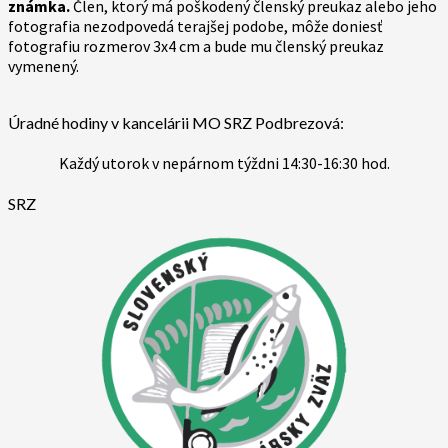
známka.
Člen, ktorý má poškodený členský preukaz alebo jeho
fotografia nezodpovedá terajšej podobe, môže doniesť
fotografiu rozmerov 3x4 cm a bude mu členský preukaz
vymenený.
Úradné hodiny v kancelárii MO SRZ Podbrezová:
Každý utorok v nepárnom týždni 14:30-16:30 hod.
SRZ