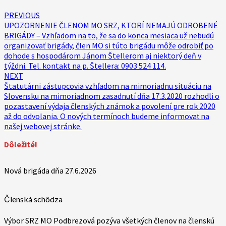
PREVIOUS
UPOZORNENIE ČLENOM MO SRZ, KTORÍ NEMAJÚ ODROBENÉ
BRIGÁDY – Vzhľadom na to, že sa do konca mesiaca už nebudú
organizovať brigády, člen MO si túto brigádu môže odrobiť po
dohode s hospodárom Jánom Štellerom aj niektorý deň v
týždni. Tel. kontakt na p. Štellera: 0903 524 114.
NEXT
Štatutárni zástupcovia vzhľadom na mimoriadnu situáciu na
Slovensku na mimoriadnom zasadnutí dňa 17.3.2020 rozhodli o
pozastavení výdaja členských známok a povolení pre rok 2020
až do odvolania. O nových termínoch budeme informovať na
našej webovej stránke.
Dôležité!
Nová brigáda dňa 27.6.2026
Členská schôdza
Výbor SRZ MO Podbrezová pozýva všetkých členov na členskú