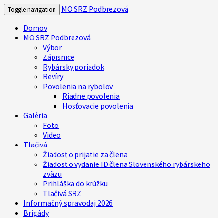
MO SRZ Podbrezová
Toggle navigation
Domov
MO SRZ Podbrezová
Výbor
Zápisnice
Rybársky poriadok
Revíry
Povolenia na rybolov
Riadne povolenia
Hosťovacie povolenia
Galéria
Foto
Video
Tlačivá
Žiadosť o prijatie za člena
Žiadosť o vydanie ID člena Slovenského rybárskeho
zväzu
Prihláška do krúžku
Tlačivá SRZ
Informačný spravodaj 2026
Brigády