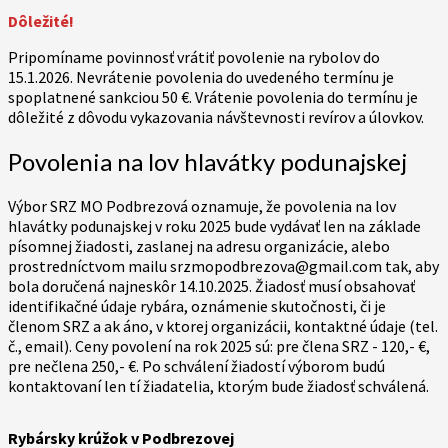
Dôležité!
Pripomíname povinnosť vrátiť povolenie na rybolov do
15.1.2026. Nevrátenie povolenia do uvedeného termínu je
spoplatnené sankciou 50 €. Vrátenie povolenia do termínu je
dôležité z dôvodu vykazovania návštevnosti revírov a úlovkov.
Povolenia na lov hlavátky podunajskej
Výbor SRZ MO Podbrezová oznamuje, že povolenia na lov
hlavátky podunajskej v roku 2025 bude vydávať len na základe
písomnej žiadosti, zaslanej na adresu organizácie, alebo
prostredníctvom mailu srzmopodbrezova@gmail.com tak, aby
bola doručená najneskôr 14.10.2025. Žiadosť musí obsahovať
identifikačné údaje rybára, oznámenie skutočnosti, či je
členom SRZ a ak áno, v ktorej organizácii, kontaktné údaje (tel.
č., email). Ceny povolení na rok 2025 sú: pre člena SRZ - 120,- €,
pre nečlena 250,- €. Po schválení žiadostí výborom budú
kontaktovaní len tí žiadatelia, ktorým bude žiadosť schválená.
Rybársky krúžok v Podbrezovej