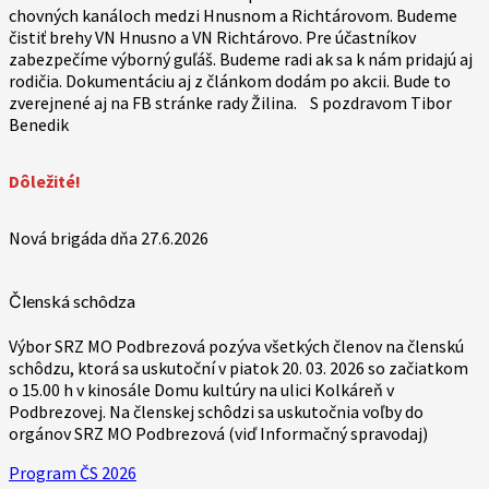
chovných kanáloch medzi Hnusnom a Richtárovom. Budeme
čistiť brehy VN Hnusno a VN Richtárovo. Pre účastníkov
zabezpečíme výborný guľáš. Budeme radi ak sa k nám pridajú aj
rodičia. Dokumentáciu aj z článkom dodám po akcii. Bude to
zverejnené aj na FB stránke rady Žilina. S pozdravom Tibor
Benedik
Dôležité!
Nová brigáda dňa 27.6.2026
Členská schôdza
Výbor SRZ MO Podbrezová pozýva všetkých členov na členskú
schôdzu, ktorá sa uskutoční v piatok 20. 03. 2026 so začiatkom
o 15.00 h v kinosále Domu kultúry na ulici Kolkáreň v
Podbrezovej. Na členskej schôdzi sa uskutočnia voľby do
orgánov SRZ MO Podbrezová (viď Informačný spravodaj)
Program ČS 2026