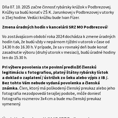
Dňa 07. 10. 2025 začne činnosť rybársky krúžok v Podbrezovej.
Krúžky sa budú konať v ZŠ K. Jarunkovej v Podbrezovej v utorky
o 15ej hodine. Vedúci krúžku bude Ivan Fízer.
Zmena úradných hodín v kancelárii SRZ MO Podbrezová
!
Vo zostávajúcom období roka 2024 dochádza k zmene úradných
hodín tak, že budú vždy v nepárnom týždni v utorok v čase od
14.30 h do 16.30 h. V prípade, že sa v rovnaký deň bude konať
zasadnutie výboru (druhý utorok v mesiaci), budú úradné hodiny
len do 15.30 h.
Pri výbere povolenia ste povinní predložiť členskú
legitimáciu s fotografiou, platný štátny rybársky lístok
a doklad o zaplatení / ústrižok zo šeku alebo výpis z IB /.
Bez tohto Vám nebude vydaná povolenka a členská
známka.
Člen, ktorý má poškodený členský preukaz alebo jeho
fotografia nezodpovedá terajšej podobe, môže doniesť
fotografiu rozmerov 3x4 cm a bude mu členský preukaz
vymenený.