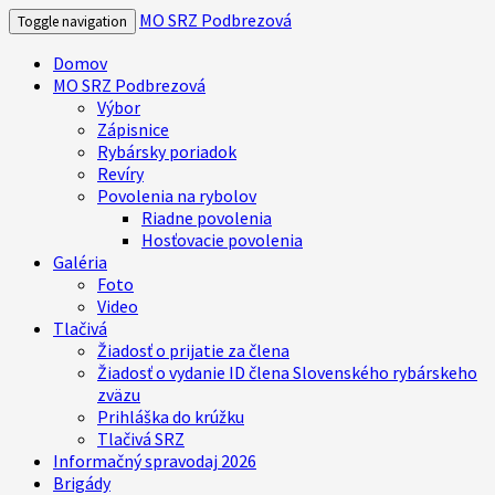
MO SRZ Podbrezová
Toggle navigation
Domov
MO SRZ Podbrezová
Výbor
Zápisnice
Rybársky poriadok
Revíry
Povolenia na rybolov
Riadne povolenia
Hosťovacie povolenia
Galéria
Foto
Video
Tlačivá
Žiadosť o prijatie za člena
Žiadosť o vydanie ID člena Slovenského rybárskeho
zväzu
Prihláška do krúžku
Tlačivá SRZ
Informačný spravodaj 2026
Brigády