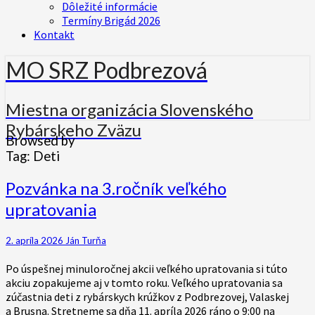
Dôležité informácie
Termíny Brigád 2026
Kontakt
MO SRZ Podbrezová
Miestna organizácia Slovenského
Rybárskeho Zväzu
Browsed by
Tag:
Deti
Pozvánka
Pozvánka na 3.ročník veľkého
na
upratovania
3.ročník
veľkého
upratovania
2. apríla 2026
Ján Turňa
Po úspešnej minuloročnej akcii veľkého upratovania si túto
akciu zopakujeme aj v tomto roku. Veľkého upratovania sa
zúčastnia deti z rybárskych krúžkov z Podbrezovej, Valaskej
a Brusna. Stretneme sa dňa 11. apríla 2026 ráno o 9:00 na