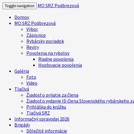
MO SRZ Podbrezová
Toggle navigation
Domov
MO SRZ Podbrezová
Výbor
Zápisnice
Rybársky poriadok
Revíry
Povolenia na rybolov
Riadne povolenia
Hosťovacie povolenia
Galéria
Foto
Video
Tlačivá
Žiadosť o prijatie za člena
Žiadosť o vydanie ID člena Slovenského rybárskeho z
Prihláška do krúžku
Tlačivá SRZ
Informačný spravodaj 2026
Brigády
Dôležité informácie