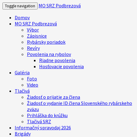
MO SRZ Podbrezová
Toggle navigation
Domov
MO SRZ Podbrezová
Výbor
Zápisnice
Rybársky poriadok
Revíry
Povolenia na rybolov
Riadne povolenia
Hosťovacie povolenia
Galéria
Foto
Video
Tlačivá
Žiadosť o prijatie za člena
Žiadosť o vydanie ID člena Slovenského rybárskeho
zväzu
Prihláška do krúžku
Tlačivá SRZ
Informačný spravodaj 2026
Brigády