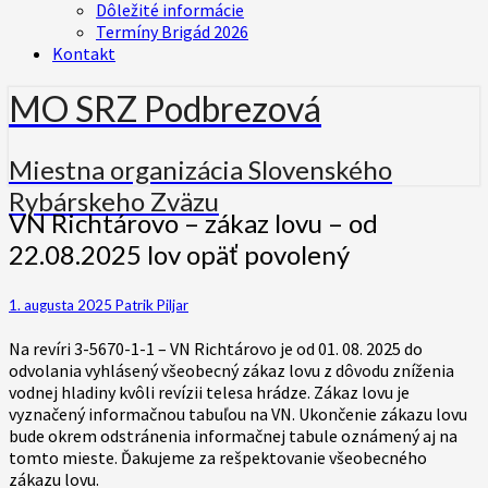
Dôležité informácie
Termíny Brigád 2026
Kontakt
MO SRZ Podbrezová
Miestna organizácia Slovenského
Rybárskeho Zväzu
VN
VN Richtárovo – zákaz lovu – od
Richtárovo
22.08.2025 lov opäť povolený
–
zákaz
lovu
1. augusta 2025
Patrik Piljar
–
od
Na revíri 3-5670-1-1 – VN Richtárovo je od 01. 08. 2025 do
22.08.2025
odvolania vyhlásený všeobecný zákaz lovu z dôvodu zníženia
lov
vodnej hladiny kvôli revízii telesa hrádze. Zákaz lovu je
opäť
vyznačený informačnou tabuľou na VN. Ukončenie zákazu lovu
povolený
bude okrem odstránenia informačnej tabule oznámený aj na
tomto mieste. Ďakujeme za rešpektovanie všeobecného
zákazu lovu.