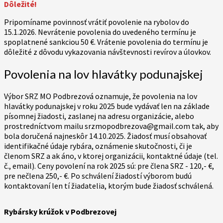
Dôležité!
Pripomíname povinnosť vrátiť povolenie na rybolov do
15.1.2026. Nevrátenie povolenia do uvedeného termínu je
spoplatnené sankciou 50 €. Vrátenie povolenia do termínu je
dôležité z dôvodu vykazovania návštevnosti revírov a úlovkov.
Povolenia na lov hlavátky podunajskej
Výbor SRZ MO Podbrezová oznamuje, že povolenia na lov
hlavátky podunajskej v roku 2025 bude vydávať len na základe
písomnej žiadosti, zaslanej na adresu organizácie, alebo
prostredníctvom mailu srzmopodbrezova@gmail.com tak, aby
bola doručená najneskôr 14.10.2025. Žiadosť musí obsahovať
identifikačné údaje rybára, oznámenie skutočnosti, či je
členom SRZ a ak áno, v ktorej organizácii, kontaktné údaje (tel.
č., email). Ceny povolení na rok 2025 sú: pre člena SRZ - 120,- €,
pre nečlena 250,- €. Po schválení žiadostí výborom budú
kontaktovaní len tí žiadatelia, ktorým bude žiadosť schválená.
Rybársky krúžok v Podbrezovej