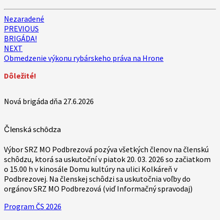
Nezaradené
Post
PREVIOUS
BRIGÁDA!
navigation
NEXT
Obmedzenie výkonu rybárskeho práva na Hrone
Dôležité!
Nová brigáda dňa 27.6.2026
Členská schôdza
Výbor SRZ MO Podbrezová pozýva všetkých členov na členskú
schôdzu, ktorá sa uskutoční v piatok 20. 03. 2026 so začiatkom
o 15.00 h v kinosále Domu kultúry na ulici Kolkáreň v
Podbrezovej. Na členskej schôdzi sa uskutočnia voľby do
orgánov SRZ MO Podbrezová (viď Informačný spravodaj)
Program ČS 2026