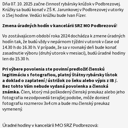
Dňa 07. 10. 2025 začne činnosť rybársky krúžok v Podbrezovej.
Krúžky sa budú konať v ZŠ K. Jarunkovej v Podbrezovej v utorky
o 15ej hodine. Vedúci krúžku bude Ivan Fízer.
Zmena úradných hodín v kancelárii SRZ MO Podbrezová
!
Vo zostávajúcom období roka 2024 dochádza k zmene úradných
hodín tak, že budú vždy v nepárnom týždni v utorok v čase od
14.30 h do 16.30 h. V prípade, že sa v rovnaký deň bude konať
zasadnutie výboru (druhý utorok v mesiaci), budú úradné hodiny
len do 15.30 h.
Pri výbere povolenia ste povinní predložiť členskú
legitimáciu s fotografiou, platný štátny rybársky lístok
a doklad o zaplatení / ústrižok zo šeku alebo výpis z IB /.
Bez tohto Vám nebude vydaná povolenka a členská
známka.
Člen, ktorý má poškodený členský preukaz alebo jeho
fotografia nezodpovedá terajšej podobe, môže doniesť
fotografiu rozmerov 3x4 cm a bude mu členský preukaz
vymenený.
Úradné hodiny v kancelárii MO SRZ Podbrezová: