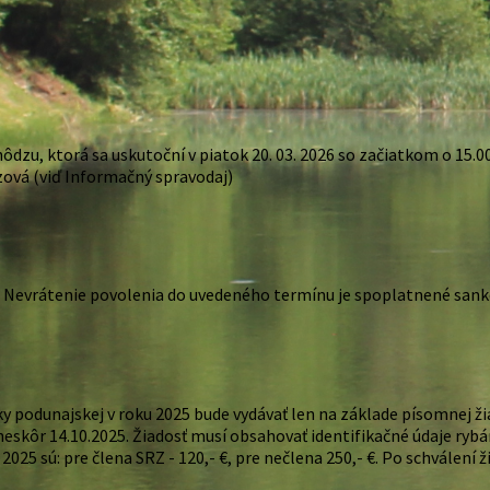
zu, ktorá sa uskutoční v piatok 20. 03. 2026 so začiatkom o 15.00
zová (viď Informačný spravodaj)
 Nevrátenie povolenia do uvedeného termínu je spoplatnené sankci
 podunajskej v roku 2025 bude vydávať len na základe písomnej ži
ôr 14.10.2025. Žiadosť musí obsahovať identifikačné údaje rybára
k 2025 sú: pre člena SRZ - 120,- €, pre nečlena 250,- €. Po schválen