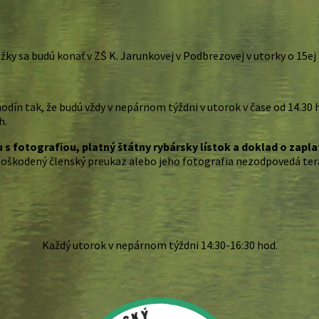
žky sa budú konať v ZŠ K. Jarunkovej v Podbrezovej v utorky o 15ej 
n tak, že budú vždy v nepárnom týždni v utorok v čase od 14.30 h d
h.
 s fotografiou, platný štátny rybársky lístok a doklad o zaplat
poškodený členský preukaz alebo jeho fotografia nezodpovedá ter
Každý utorok v nepárnom týždni 14:30-16:30 hod.