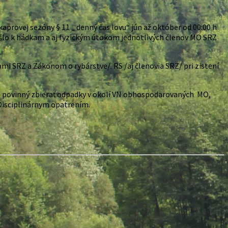
rovej sezóny § 11 „ denný čas lovu“ jún až október od 00:00 h
došlo k hádkam a aj fyzickým útokom jednotlivých členov MO SRZ
i SRZ a Zákonom o rybárstve/. RS /aj členovia SRZ/ pri zistení
je povinný zbierať odpadky v okolí VN obhospodarovaných MO,
 Disciplinárnym opatrením.