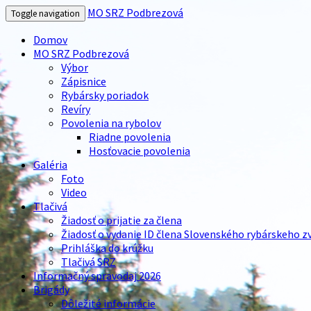
MO SRZ Podbrezová
Toggle navigation
Domov
MO SRZ Podbrezová
Výbor
Zápisnice
Rybársky poriadok
Revíry
Povolenia na rybolov
Riadne povolenia
Hosťovacie povolenia
Galéria
Foto
Video
Tlačivá
Žiadosť o prijatie za člena
Žiadosť o vydanie ID člena Slovenského rybárskeho z
Prihláška do krúžku
Tlačivá SRZ
Informačný spravodaj 2026
Brigády
Dôležité informácie