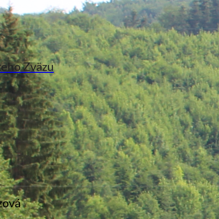
keho Zväzu
zová