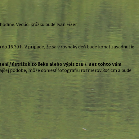
hodine. Vedúci krúžku bude Ivan Fízer.
o 16.30 h. V prípade, že sa v rovnaký deň bude konať zasadnutie
ení / ústrižok zo šeku alebo výpis z IB /. Bez tohto Vám
ajšej podobe, môže doniesť fotografiu rozmerov 3x4 cm a bude