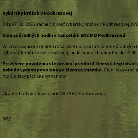
Rybársky krúžok v Podbrezovej
Dňa 07. 10. 2025 začne činnosť rybársky krúžok v Podbrezovej. Krú
Zmena úradných hodín v kancelárii SRZ MO Podbrezová
!
Vo zostávajúcom období roka 2024 dochádza k zmene úradných hodí
výboru (druhý utorok v mesiaci), budú úradné hodiny len do 15.30 
Pri výbere povolenia ste povinní predložiť členskú legitimáciu
nebude vydaná povolenka a členská známka.
Člen, ktorý má 
mu členský preukaz vymenený.
Úradné hodiny v kancelárii MO SRZ Podbrezová:
SRZ