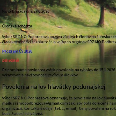
Nová brigáda dňa 27.6.2026
Členská schôdza
Výbor SRZ MO Podbrezová pozýva všetkých členov na členskú schôd
členskej schôdzi sa uskutočnia voľby do orgánov SRZ MO Podbre
Program ČS 2026
Dôležité!
Pripomíname povinnosť vrátiť povolenie na rybolov do 15.1.2026.
vykazovania návštevnosti revírov a úlovkov.
Povolenia na lov hlavátky podunajskej
Výbor SRZ MO Podbrezová oznamuje, že povolenia na lov hlavátky
mailu srzmopodbrezova@gmail.com tak, aby bola doručená najnesk
organizácii, kontaktné údaje (tel. č., email). Ceny povolení na ro
bude žiadosť schválená.