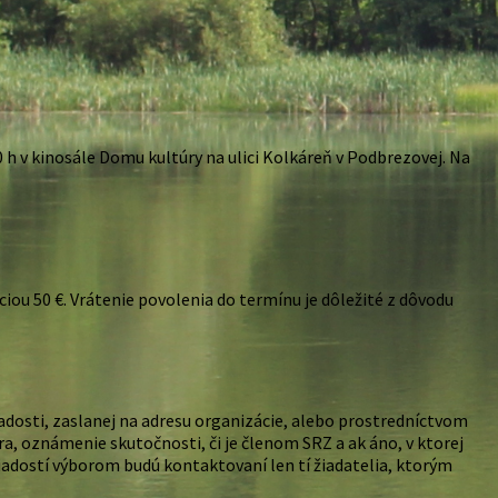
 h v kinosále Domu kultúry na ulici Kolkáreň v Podbrezovej. Na
ou 50 €. Vrátenie povolenia do termínu je dôležité z dôvodu
adosti, zaslanej na adresu organizácie, alebo prostredníctvom
, oznámenie skutočnosti, či je členom SRZ a ak áno, v ktorej
í žiadostí výborom budú kontaktovaní len tí žiadatelia, ktorým