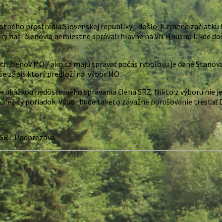
otného prostredia Slovenskej republiky došlo k zmene začiatku kap
orý naši členovia nemiestne správali hlavne na VN Hnusno I. kde 
 členov MO / ako sa majú správať počas rybolovu je dané Stanovam
še zápis ktorý predloží na výbor MO.
e ukážkou nedôstojného správania člena SRZ. Nikto z výboru nie 
náležitý poriadok. Výbor bude takéto závažne porušovanie trestať
Podbrezová