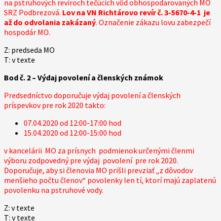
na pstruhových revíroch tečúcich vôd obhospodarovaných MO
SRZ Podbrezová.
Lov na VN Richtárovo revír č. 3-5670-4-1 je
až do odvolania zakázaný
. Označenie zákazu lovu zabezpečí
hospodár MO.
Z: predseda MO
T: v texte
Bod č. 2 – Výdaj povolení a členských známok
Predsedníctvo doporučuje výdaj povolení a členských
príspevkov pre rok 2020 takto:
07.04.2020 od 12:00-17:00 hod
15.04.2020 od 12:00-15:00 hod
v kancelárii MO za prísnych podmienok určenými členmi
výboru zodpovedný pre výdaj povolení pre rok 2020.
Doporučuje, aby si členovia MO prišli prevziať „z dôvodov
menšieho počtu členov“ povolenky len tí, ktorí majú zaplatenú
povolenku na pstruhové vody.
Z: v texte
T: v texte