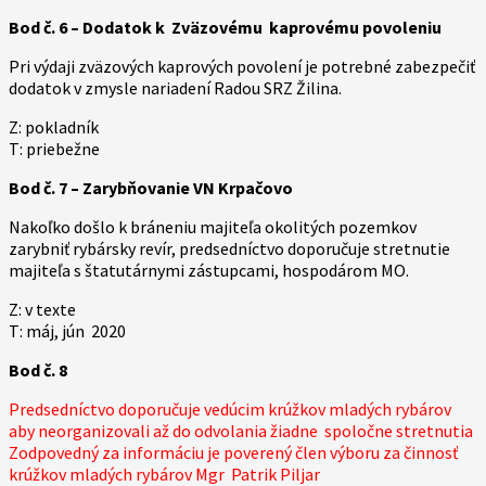
Bod č. 6 – Dodatok k Zväzovému kaprovému povoleniu
Pri výdaji zväzových kaprových povolení je potrebné zabezpečiť
dodatok v zmysle nariadení Radou SRZ Žilina.
Z: pokladník
T: priebežne
Bod č. 7 – Zarybňovanie VN Krpačovo
Nakoľko došlo k bráneniu majiteľa okolitých pozemkov
zarybniť rybársky revír, predsedníctvo doporučuje stretnutie
majiteľa s štatutárnymi zástupcami, hospodárom MO.
Z: v texte
T: máj, jún 2020
Bod č. 8
Predsedníctvo doporučuje vedúcim krúžkov mladých rybárov
aby neorganizovali až do odvolania žiadne spoločne stretnutia
Zodpovedný za informáciu je poverený člen výboru za činnosť
krúžkov mladých rybárov Mgr Patrik Piljar