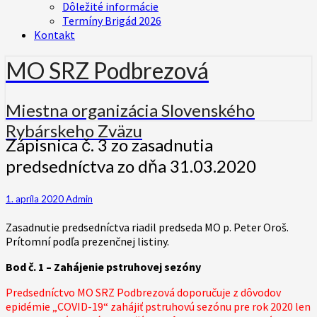
Dôležité informácie
Termíny Brigád 2026
Kontakt
MO SRZ Podbrezová
Miestna organizácia Slovenského
Rybárskeho Zväzu
Zápisnica
Zápisnica č. 3 zo zasadnutia
č.
predsedníctva zo dňa 31.03.2020
3
zo
zasadnutia
1. apríla 2020
Admin
predsedníctva
zo
Zasadnutie predsedníctva riadil predseda MO p. Peter Oroš.
dňa
Prítomní podľa prezenčnej listiny.
31.03.2020
Bod č. 1 – Zahájenie pstruhovej sezóny
Predsedníctvo MO SRZ Podbrezová doporučuje z dôvodov
epidémie „COVID-19“ zahájiť pstruhovú sezónu pre rok 2020 len