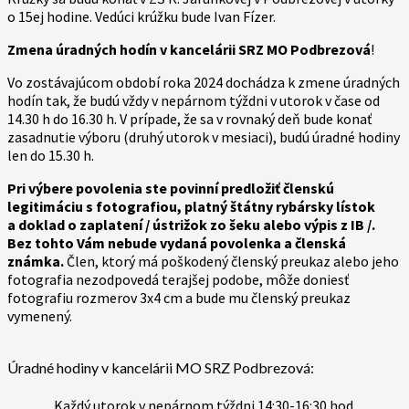
o 15ej hodine. Vedúci krúžku bude Ivan Fízer.
Zmena úradných hodín v kancelárii SRZ MO Podbrezová
!
Vo zostávajúcom období roka 2024 dochádza k zmene úradných
hodín tak, že budú vždy v nepárnom týždni v utorok v čase od
14.30 h do 16.30 h. V prípade, že sa v rovnaký deň bude konať
zasadnutie výboru (druhý utorok v mesiaci), budú úradné hodiny
len do 15.30 h.
Pri výbere povolenia ste povinní predložiť členskú
legitimáciu s fotografiou, platný štátny rybársky lístok
a doklad o zaplatení / ústrižok zo šeku alebo výpis z IB /.
Bez tohto Vám nebude vydaná povolenka a členská
známka.
Člen, ktorý má poškodený členský preukaz alebo jeho
fotografia nezodpovedá terajšej podobe, môže doniesť
fotografiu rozmerov 3x4 cm a bude mu členský preukaz
vymenený.
Úradné hodiny v kancelárii MO SRZ Podbrezová:
Každý utorok v nepárnom týždni 14:30-16:30 hod.