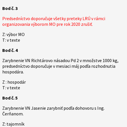
Bod č. 3
Predsedníctvo doporučuje všetky preteky LRÚ v rámci
organizovania výborom MO pre rok 2020 zrušiť.
Z: výbor MO
T: v texte
Bod č. 4
Zarybnenie VN Richtárovo násadou Pd 2 v množstve 1000 kg,
predsedníctvo doporučuje v mesiaci máj podľa rozhodnutia
hospodára.
Z : hospodár
T: v texte
Bod č. 5
Zarybnenie VN Jasenie zarybniť podľa dohovoru s Ing.
Čerňanom.
Z: tajomník