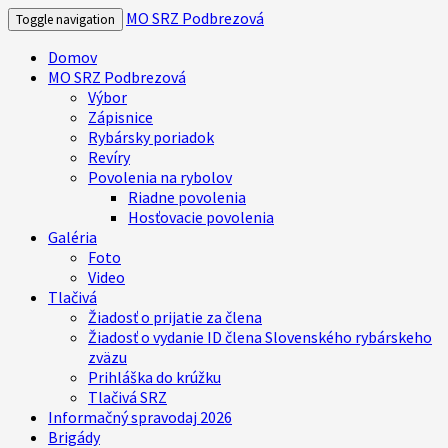
MO SRZ Podbrezová
Toggle navigation
Domov
MO SRZ Podbrezová
Výbor
Zápisnice
Rybársky poriadok
Revíry
Povolenia na rybolov
Riadne povolenia
Hosťovacie povolenia
Galéria
Foto
Video
Tlačivá
Žiadosť o prijatie za člena
Žiadosť o vydanie ID člena Slovenského rybárskeho
zväzu
Prihláška do krúžku
Tlačivá SRZ
Informačný spravodaj 2026
Brigády