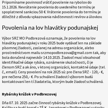
Pripomíname povinnosť vrátiť povolenie na rybolov do
15.1.2026. Nevrátenie povolenia do uvedeného termínu je
spoplatnené sankciou 50 €. Vrátenie povolenia do termínu je
dôležité z dôvodu vykazovania návštevnosti revírov a úlovkov.
Povolenia na lov hlavátky podunajskej
Výbor SRZ MO Podbrezová oznamuje, že povolenia na lov
hlavátky podunajskej v roku 2025 bude vydávať len na základe
písomnej žiadosti, zaslanej na adresu organizácie, alebo
prostredníctvom mailu srzmopodbrezova@gmail.com tak, aby
bola doručená najneskôr 14.10.2025. Žiadosť musí obsahovať
identifikačné údaje rybára, oznámenie skutočnosti, či je
členom SRZ a ak áno, v ktorej organizácii, kontaktné údaje (tel.
č., email). Ceny povolení na rok 2025 sú: pre člena SRZ - 120,- €,
pre nečlena 250,- €. Po schválení žiadostí výborom budú
kontaktovaní len tí žiadatelia, ktorým bude žiadosť schválená.
Rybársky krúžok v Podbrezovej
Dňa 07. 10. 2025 začne činnosť rybársky krúžok v Podbrezovej.
Krúžky sa budú konať v ZŠ K. Jarunkovej v Podbrezovej v utorky