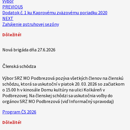
Výbor
Post
PREVIOUS
Dodatok č. 1 ku Kaprovému zväzovému poriadku 2020
navigation
NEXT
Zahájenie pstruhovej sezóny
Dôležité!
Nová brigáda dňa 27.6.2026
Členská schôdza
Výbor SRZ MO Podbrezová pozýva všetkých členov na členskú
schôdzu, ktorá sa uskutoční v piatok 20. 03. 2026 so začiatkom
o 15.00 h v kinosále Domu kultúry na ulici Kolkáreň v
Podbrezovej. Na členskej schôdzi sa uskutočnia voľby do
orgánov SRZ MO Podbrezová (viď Informačný spravodaj)
Program ČS 2026
Dôležité!