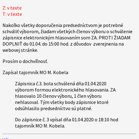
Z: v texte
T: v texte
Nakoľko všetky doporučenia predsedníctvom je potrebné
schváliť výborom, žiadam všetkých členov výboru o schválenie
zápisnice elektronickým hlasovaním som ZA. PROTI ŽIADAM
DOPLNIŤ do 01.04. do 15:00 hod. z dôvodov zverejnenia na
webovej stránke.
Prosím o dochvíľnosť.
Zapísal tajomník MO M. Kobela
Zápisnica č.3. bola schválená dňa 01.04.2020
výborom formou elektronického hlasovania. ZA
hlasovalo 10 členov výboru, 1 člen výboru
nehlasoval. Tým všetky body zápisnice ktoré
odsúhlasilo predsedníctvo sú platné.
Do zápisnice č. 3 vpísal dňa 01.04.2020 o 18:10 hod
tajomník MO M. Kobela.