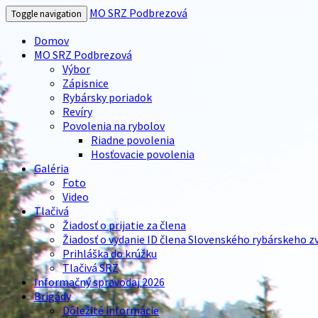
MO SRZ Podbrezová
Toggle navigation
Domov
MO SRZ Podbrezová
Výbor
Zápisnice
Rybársky poriadok
Revíry
Povolenia na rybolov
Riadne povolenia
Hosťovacie povolenia
Galéria
Foto
Video
Tlačivá
Žiadosť o prijatie za člena
Žiadosť o vydanie ID člena Slovenského rybárskeho z
Prihláška do krúžku
Tlačivá SRZ
Informačný spravodaj 2026
Brigády
Dôležité informácie