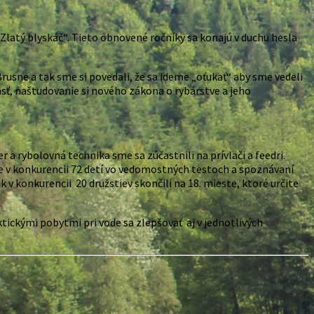
 „Zlatý blyskáč“. Tieto obnovené ročníky sa konajú v duchu hesla
usne a tak sme si povedali, že sa ideme „oťukať“ aby sme vedeli
sť, naštudovanie si nového zákona o rybárstve a jeho
r a rybolovná technika sme sa zúčastnili na prívlači a feedri.
že v konkurencii 72 detí vo vedomostných testoch a spoznávaní
ak v konkurencii 20 družstiev skončili na 18. mieste, ktoré určite
tickými pobytmi pri vode sa zlepšovať aj v jednotlivých