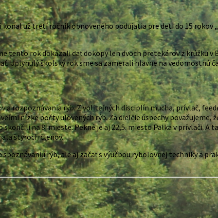
Vsi konal už tretí ročník obnoveného podujatia pre deti do 15 rokov
 tento rok dokázali dať dokopy len dvoch pretekárov z krúžku v Br
ať. Uplynulý školský rok sme sa zamerali hlavne na vedomostnú ča
v a rozpoznávania rýb. Z voliteľných disciplín mucha, prívlač, feede
j veľmi nízke počty ulovených rýb. Za dielčie úspechy považujeme, 
 skončili na 8. mieste. Pekné je aj 22,5. miesto Palka v prívlači. A t
ala štyroch členov.
poznávaniu rýb, ale aj začať s výučbou rybolovnej techniky a prak