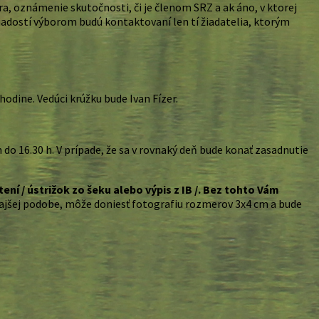
, oznámenie skutočnosti, či je členom SRZ a ak áno, v ktorej
í žiadostí výborom budú kontaktovaní len tí žiadatelia, ktorým
hodine. Vedúci krúžku bude Ivan Fízer.
o 16.30 h. V prípade, že sa v rovnaký deň bude konať zasadnutie
ení / ústrižok zo šeku alebo výpis z IB /. Bez tohto Vám
ajšej podobe, môže doniesť fotografiu rozmerov 3x4 cm a bude