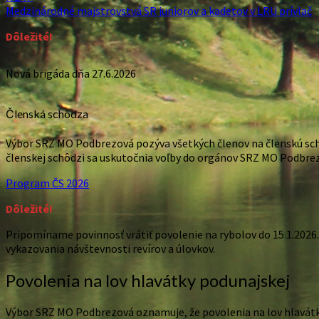
Medzinárodné majstrovstvá SR juniorov a kadetov v LRU prívlač
Dôležité!
Nová brigáda dňa 27.6.2026
Členská schôdza
Výbor SRZ MO Podbrezová pozýva všetkých členov na členskú schôd
členskej schôdzi sa uskutočnia voľby do orgánov SRZ MO Podbre
Program ČS 2026
Dôležité!
Pripomíname povinnosť vrátiť povolenie na rybolov do 15.1.2026.
vykazovania návštevnosti revírov a úlovkov.
Povolenia na lov hlavátky podunajskej
Výbor SRZ MO Podbrezová oznamuje, že povolenia na lov hlavátky