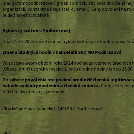
mailu srzmopodbrezova@gmail.com tak, aby bola doručená najnesk
organizácii, kontaktné údaje (tel. č., email). Ceny povolení na ro
bude žiadosť schválená.
Rybársky krúžok v Podbrezovej
Dňa 07. 10. 2025 začne činnosť rybársky krúžok v Podbrezovej. Krú
Zmena úradných hodín v kancelárii SRZ MO Podbrezová
!
Vo zostávajúcom období roka 2024 dochádza k zmene úradných hodí
výboru (druhý utorok v mesiaci), budú úradné hodiny len do 15.30 
Pri výbere povolenia ste povinní predložiť členskú legitimáciu
nebude vydaná povolenka a členská známka.
Člen, ktorý má 
mu členský preukaz vymenený.
Úradné hodiny v kancelárii MO SRZ Podbrezová:
SRZ