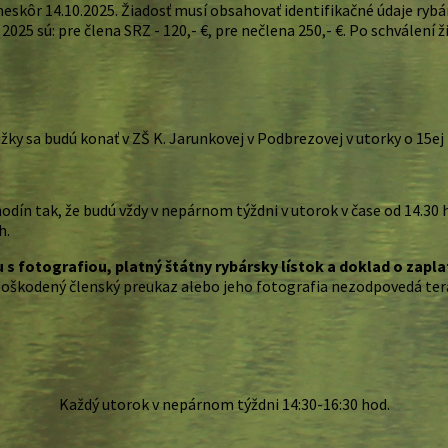
ôr 14.10.2025. Žiadosť musí obsahovať identifikačné údaje rybára
k 2025 sú: pre člena SRZ - 120,- €, pre nečlena 250,- €. Po schválen
žky sa budú konať v ZŠ K. Jarunkovej v Podbrezovej v utorky o 15ej 
n tak, že budú vždy v nepárnom týždni v utorok v čase od 14.30 h d
h.
 s fotografiou, platný štátny rybársky lístok a doklad o zaplat
poškodený členský preukaz alebo jeho fotografia nezodpovedá ter
Každý utorok v nepárnom týždni 14:30-16:30 hod.