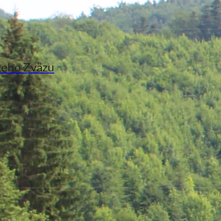
keho Zväzu