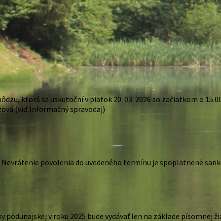
zu, ktorá sa uskutoční v piatok 20. 03. 2026 so začiatkom o 15.00
zová (viď Informačný spravodaj)
 Nevrátenie povolenia do uvedeného termínu je spoplatnené sankci
 podunajskej v roku 2025 bude vydávať len na základe písomnej ži