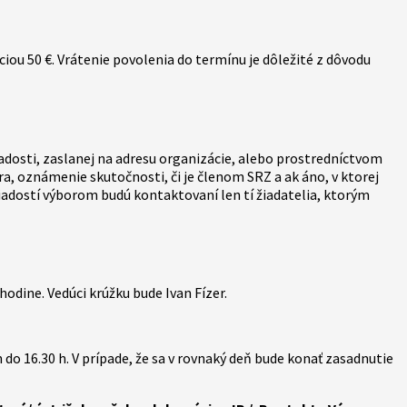
ou 50 €. Vrátenie povolenia do termínu je dôležité z dôvodu
adosti, zaslanej na adresu organizácie, alebo prostredníctvom
, oznámenie skutočnosti, či je členom SRZ a ak áno, v ktorej
í žiadostí výborom budú kontaktovaní len tí žiadatelia, ktorým
hodine. Vedúci krúžku bude Ivan Fízer.
o 16.30 h. V prípade, že sa v rovnaký deň bude konať zasadnutie