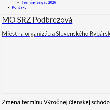
Termíny Brigád 2026
Kontakt
MO SRZ Podbrezová
Miestna organizácia Slovenského Rybárs
Zmena
Zmena termínu Výročnej členskej schôdz
termínu