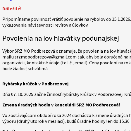
Dôležité!
Pripomíname povinnosť vrátiť povolenie na rybolov do 15.1.2026.
vykazovania návštevnosti revírov a úlovkov.
Povolenia na lov hlavátky podunajskej
Výbor SRZ MO Podbrezová oznamuje, že povolenia na lov hlavátky
mailu srzmopodbrezova@gmail.com tak, aby bola doručená najnesk
organizácii, kontaktné údaje (tel. č., email). Ceny povolení na ro
bude žiadosť schválená.
Rybársky krúžok v Podbrezovej
Dňa 07. 10. 2025 začne činnosť rybársky krúžok v Podbrezovej. Krú
Zmena úradných hodín v kancelárii SRZ MO Podbrezová
!
Vo zostávajúcom období roka 2024 dochádza k zmene úradných hodí
výboru (druhý utorok v mesiaci), budú úradné hodiny len do 15.30 