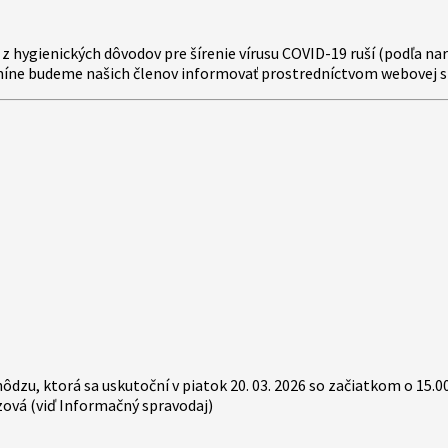
 z hygienických dôvodov pre šírenie vírusu COVID-19 ruší (podľa n
rmíne budeme našich členov informovať prostredníctvom webovej 
zu, ktorá sa uskutoční v piatok 20. 03. 2026 so začiatkom o 15.00
zová (viď Informačný spravodaj)