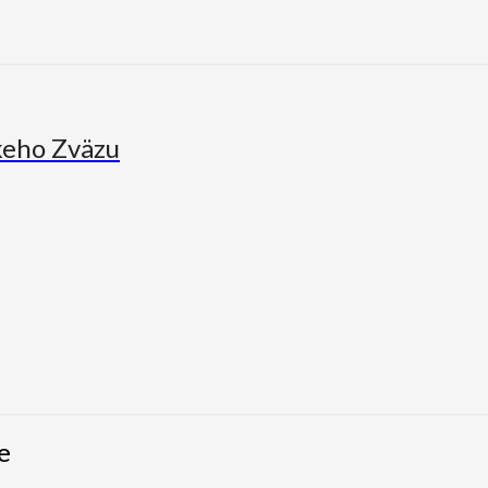
keho Zväzu
e