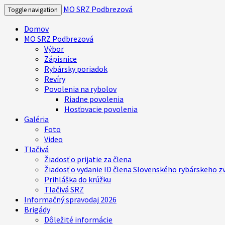
MO SRZ Podbrezová
Toggle navigation
Domov
MO SRZ Podbrezová
Výbor
Zápisnice
Rybársky poriadok
Revíry
Povolenia na rybolov
Riadne povolenia
Hosťovacie povolenia
Galéria
Foto
Video
Tlačivá
Žiadosť o prijatie za člena
Žiadosť o vydanie ID člena Slovenského rybárskeho z
Prihláška do krúžku
Tlačivá SRZ
Informačný spravodaj 2026
Brigády
Dôležité informácie