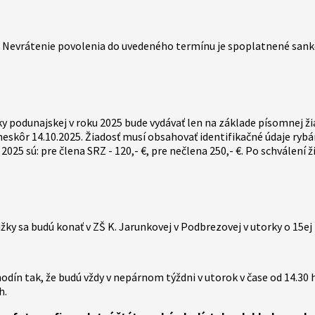
 Nevrátenie povolenia do uvedeného termínu je spoplatnené sankci
 podunajskej v roku 2025 bude vydávať len na základe písomnej ži
ôr 14.10.2025. Žiadosť musí obsahovať identifikačné údaje rybára
k 2025 sú: pre člena SRZ - 120,- €, pre nečlena 250,- €. Po schválen
žky sa budú konať v ZŠ K. Jarunkovej v Podbrezovej v utorky o 15ej 
n tak, že budú vždy v nepárnom týždni v utorok v čase od 14.30 h d
h.