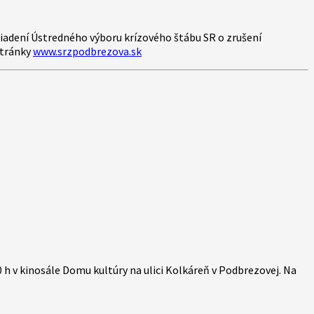
ariadení Ústredného výboru krízového štábu SR o zrušení
stránky
www.srzpodbrezova.sk
 h v kinosále Domu kultúry na ulici Kolkáreň v Podbrezovej. Na