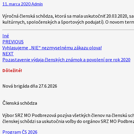
Výročnej
11. marca 2020
Admin
členskej
schôdze
Výročná členská schôdza, ktorá sa mala uskutočniť 20.03.2020, sa
kultúrnych, spoločenských a športových podujatí). O novom te
Iné
Post
PREVIOUS
Vyhlasujeme „NIE“ nezmyselnému zákazu olova!
navigation
NEXT
Pozastavenie výdaja členských známok a povolení pre rok 2020
Dôležité!
Nová brigáda dňa 27.6.2026
Členská schôdza
Výbor SRZ MO Podbrezová pozýva všetkých členov na členskú schôd
členskej schôdzi sa uskutočnia voľby do orgánov SRZ MO Podbre
Program ČS 2026