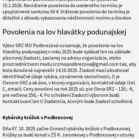
15.1.2026. Nevrátenie povolenia do uvedeného termínu je
spoplatnené sankciou 50 €. Vrátenie povolenia do termínu je
dôležité z dôvodu vykazovania návštevnosti revírov a úlovkov.
Povolenia na lov hlavátky podunajskej
Výbor SRZ MO Podbrezová oznamuje, že povolenia na lov
hlavátky podunajskej v roku 2025 bude vydávať len na základe
písomnej žiadosti, zaslanej na adresu organizácie, alebo
prostredníctvom mailu srzmopodbrezova@gmail.com tak, aby
bola doručená najneskôr 14.10.2025. Žiadosť musí obsahovať
identifikačné údaje rybára, oznámenie skutočnosti, či je
členom SRZ a ak áno, v ktorej organizácii, kontaktné údaje (tel.
č., email). Ceny povolení na rok 2025 sú: pre člena SRZ - 120,- €,
pre nečlena 250,- €. Po schválení žiadostí výborom budú
kontaktovaní len tí žiadatelia, ktorým bude žiadosť schválená.
Rybársky krúžok v Podbrezovej
Dňa 07. 10. 2025 začne činnosť rybársky krúžok v Podbrezovej.
Krúžky sa budú konať v ZŠ K. Jarunkovej v Podbrezovej v utorky