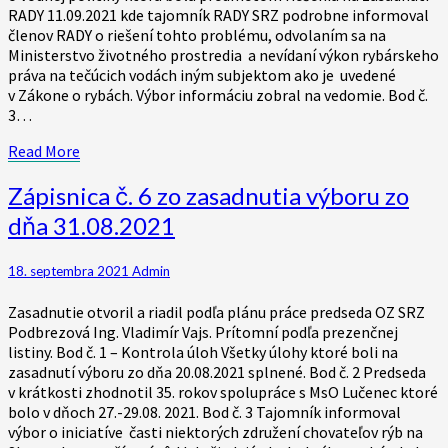
RADY 11.09.2021 kde tajomník RADY SRZ podrobne informoval
členov RADY o riešení tohto problému, odvolaním sa na
Ministerstvo životného prostredia a nevídaní výkon rybárskeho
práva na tečúcich vodách iným subjektom ako je uvedené
v Zákone o rybách. Výbor informáciu zobral na vedomie. Bod č.
3…
Read
Read More
More
Zápisnica
Zápisnica č. 6 zo zasadnutia výboru zo
č.
dňa 31.08.2021
6
zo
zasadnutia
18. septembra 2021
Admin
výboru
zo
Zasadnutie otvoril a riadil podľa plánu práce predseda OZ SRZ
dňa
Podbrezová Ing. Vladimír Vajs. Prítomní podľa prezenčnej
31.08.2021
listiny. Bod č. 1 – Kontrola úloh Všetky úlohy ktoré boli na
zasadnutí výboru zo dňa 20.08.2021 splnené. Bod č. 2 Predseda
v krátkosti zhodnotil 35. rokov spolupráce s MsO Lučenec ktoré
bolo v dňoch 27.-29.08. 2021. Bod č. 3 Tajomník informoval
výbor o iniciatíve časti niektorých združení chovateľov rýb na