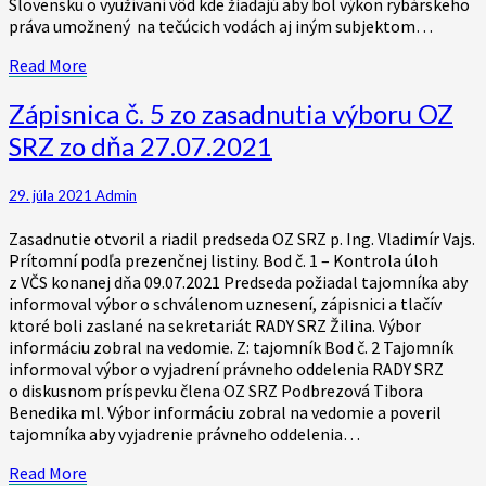
Slovensku o využívaní vôd kde žiadajú aby bol výkon rybárskeho
práva umožnený na tečúcich vodách aj iným subjektom…
Read
Read More
More
Zápisnica
Zápisnica č. 5 zo zasadnutia výboru OZ
č.
SRZ zo dňa 27.07.2021
5
zo
zasadnutia
29. júla 2021
Admin
výboru
OZ
Zasadnutie otvoril a riadil predseda OZ SRZ p. Ing. Vladimír Vajs.
SRZ
Prítomní podľa prezenčnej listiny. Bod č. 1 – Kontrola úloh
zo
z VČS konanej dňa 09.07.2021 Predseda požiadal tajomníka aby
dňa
informoval výbor o schválenom uznesení, zápisnici a tlačív
27.07.2021
ktoré boli zaslané na sekretariát RADY SRZ Žilina. Výbor
informáciu zobral na vedomie. Z: tajomník Bod č. 2 Tajomník
informoval výbor o vyjadrení právneho oddelenia RADY SRZ
o diskusnom príspevku člena OZ SRZ Podbrezová Tibora
Benedika ml. Výbor informáciu zobral na vedomie a poveril
tajomníka aby vyjadrenie právneho oddelenia…
Read
Read More