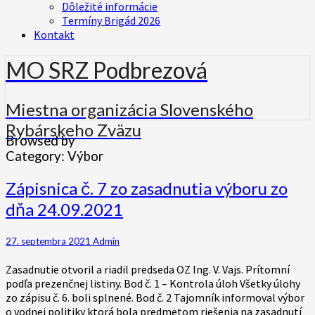
Dôležité informácie
Termíny Brigád 2026
Kontakt
MO SRZ Podbrezová
Miestna organizácia Slovenského
Rybárskeho Zväzu
Browsed by
Category:
Výbor
Zápisnica
Zápisnica č. 7 zo zasadnutia výboru zo
č.
dňa 24.09.2021
7
zo
zasadnutia
27. septembra 2021
Admin
výboru
zo
Zasadnutie otvoril a riadil predseda OZ Ing. V. Vajs. Prítomní
dňa
podľa prezenčnej listiny. Bod č. 1 – Kontrola úloh Všetky úlohy
24.09.2021
zo zápisu č. 6. boli splnené. Bod č. 2 Tajomník informoval výbor
o vodnej politiky ktorá bola predmetom riešenia na zasadnutí