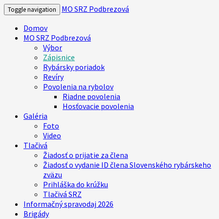
MO SRZ Podbrezová
Toggle navigation
Domov
MO SRZ Podbrezová
Výbor
Zápisnice
Rybársky poriadok
Revíry
Povolenia na rybolov
Riadne povolenia
Hosťovacie povolenia
Galéria
Foto
Video
Tlačivá
Žiadosť o prijatie za člena
Žiadosť o vydanie ID člena Slovenského rybárskeho
zväzu
Prihláška do krúžku
Tlačivá SRZ
Informačný spravodaj 2026
Brigády