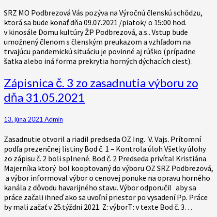
SRZ MO Podbrezová Vás pozýva na Výročnú členskú schôdzu,
ktorá sa bude konať dňa 09.07.2021 /piatok/ o 15:00 hod.
v kinosále Domu kultúry ŽP Podbrezová, a.s.. Vstup bude
umožnený členom s členským preukazom a vzhľadom na
trvajúcu pandemickú situáciu je povinné aj rúško (prípadne
šatka alebo iná forma prekrytia horných dýchacích ciest).
Zápisnica
Zápisnica č. 3 zo zasadnutia výboru zo
č.
dňa 31.05.2021
3
zo
zasadnutia
13. júna 2021
Admin
výboru
zo
Zasadnutie otvoril a riadil predseda OZ Ing. V. Vajs. Prítomní
dňa
podľa prezenčnej listiny Bod č. 1 – Kontrola úloh Všetky úlohy
31.05.2021
zo zápisu č. 2 boli splnené. Bod č. 2 Predseda privítal Kristiána
Majerníka ktorý bol kooptovaný do výboru OZ SRZ Podbrezová,
a výbor informoval výbor o cenovej ponuke na opravu horného
kanála z dôvodu havarijného stavu. Výbor odporučil aby sa
práce začali ihneď ako sa uvoľní priestor po vysadení Pp. Práce
by mali začať v 25.týždni 2021. Z: výborT: v texte Bod č. 3…