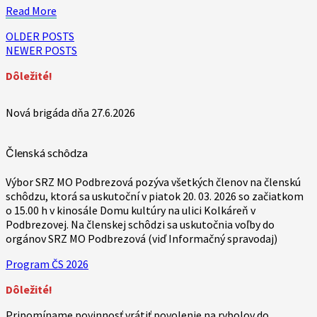
Read
Read More
More
Posts
OLDER POSTS
NEWER POSTS
navigation
Dôležité!
Nová brigáda dňa 27.6.2026
Členská schôdza
Výbor SRZ MO Podbrezová pozýva všetkých členov na členskú
schôdzu, ktorá sa uskutoční v piatok 20. 03. 2026 so začiatkom
o 15.00 h v kinosále Domu kultúry na ulici Kolkáreň v
Podbrezovej. Na členskej schôdzi sa uskutočnia voľby do
orgánov SRZ MO Podbrezová (viď Informačný spravodaj)
Program ČS 2026
Dôležité!
Pripomíname povinnosť vrátiť povolenie na rybolov do