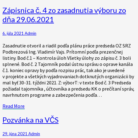
More
Zápisnica
Zápisnica č. 4 zo zasadnutia výboru zo
č.
dňa 29.06.2021
4
zo
zasadnutia
6. júla 2021
Admin
výboru
zo
Zasadnutie otvoril a riadil podľa plánu práce predseda OZ SRZ
dňa
Podbrezová Ing. Vladimír Vajs. Prítomní podľa prezenčnej
29.06.2021
listiny. Bod č.1 – Kontrola úloh Všetky úlohy zo zápisu č. 3 boli
splnené. Bod č. 2 Tajomník podal ústnu správu o oprave kanála
č.1. koniec opravy by podľa rozpisu prác, tak ako je uvedené
v projekte a všetkých vyjadrovaniach dotknutých organizácii by
mal byť 30-31. týždni 2021. Z: výborT: v texte Bod č. 3 Predseda
požiadal tajomníka , účtovníka a predsedu KK o prečítaní správ,
navrhnutom programe a zabezpečenia podľa…
Read
Read More
More
Pozvánka
Pozvánka na VČS
na
VČS
29. júna 2021
Admin