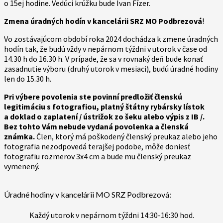
o 15ej hodine. Vedúci krúžku bude Ivan Fízer.
Zmena úradných hodín v kancelárii SRZ MO Podbrezová
!
Vo zostávajúcom období roka 2024 dochádza k zmene úradných
hodín tak, že budú vždy v nepárnom týždni v utorok v čase od
14.30 h do 16.30 h. V prípade, že sa v rovnaký deň bude konať
zasadnutie výboru (druhý utorok v mesiaci), budú úradné hodiny
len do 15.30 h.
Pri výbere povolenia ste povinní predložiť členskú
legitimáciu s fotografiou, platný štátny rybársky lístok
a doklad o zaplatení / ústrižok zo šeku alebo výpis z IB /.
Bez tohto Vám nebude vydaná povolenka a členská
známka.
Člen, ktorý má poškodený členský preukaz alebo jeho
fotografia nezodpovedá terajšej podobe, môže doniesť
fotografiu rozmerov 3x4 cm a bude mu členský preukaz
vymenený.
Úradné hodiny v kancelárii MO SRZ Podbrezová:
Každý utorok v nepárnom týždni 14:30-16:30 hod.